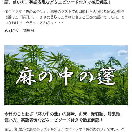
語、使い方、英語表現などをエピソード付きで徹底解説！
傑作ドラマ『俺の家の話』、感動のラストで西田敏行さん演じる宗家が見事
に謡った『隅田川』。まさに昔取った杵柄と言える圧巻の謡いでしたね。と
いうわけで、今日のことわざは・・・
2021/4/6
慣用句
今日のことわざ『麻の中の蓬』の意味、由来、類義語、対義語、
使い方、英語表現などをエピソード付きで徹底解説！
先日、衝撃かつ感動のラストを迎えた傑作ドラマ『俺の家の話』ですが、今