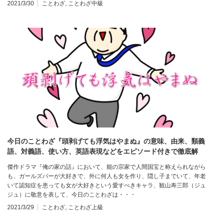
2021/3/30
ことわざ
,
ことわざ中級
今日のことわざ『頭剥げても浮気はやまぬ』の意味、由来、類義
語、対義語、使い方、英語表現などをエピソード付きで徹底解
説！
傑作ドラマ『俺の家の話』において、能の宗家で人間国宝と称えられながら
も、ガールズバーが大好きで、外に何人も女を作り、隠し子までいて、年老
いて認知症を患っても女が大好きという愛すべきキャラ、観山寿三郎（ジュ
ジュ）に敬意を表して、今日のことわざは・・・
2021/3/29
ことわざ
,
ことわざ上級