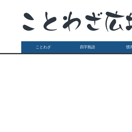
ことわざ
四字熟語
慣