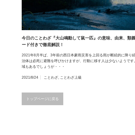
今日のことわざ『大山鳴動して鼠一匹』の意味、由来、類
ード付きで徹底解説！
2021年8月半ば、3年前の西日本豪雨災害を上回る雨が断続的に降
治体は必死に避難を呼びかけますが、行動に移す人は少ないようです
域もあるでしょうが・・・
2021/8/24
ことわざ
,
ことわざ上級
トップページに戻る